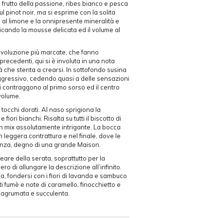
 frutto della passione, ribes bianco e pesca
l pinot noir, ma si esprime con la solita
 al limone e la onnipresente mineralità e
ificando la mousse delicata ed il volume al
i evoluzione più marcate, che fanno
recedenti, qui si è involuta in una nota
 che stenta a crearsi. In sottofondo susina
aggressivo, cedendo quasi a delle sensazioni
 contraggono al primo sorso ed il centro
 volume.
 tocchi dorati. Al naso sprigiona la
ri bianchi. Risalta su tutti il biscotto di
un mix assolutamente intrigante. La bocca
leggera contrattura e nel finale, dove le
ganza, degno di una grande Maison.
neare della serata, soprattutto per la
o di allungare la descrizione all’infinito.
ua, fondersi con i fiori di lavanda e sambuco
ti fumè e note di caramello, finocchietto e
a agrumata e succulenta.