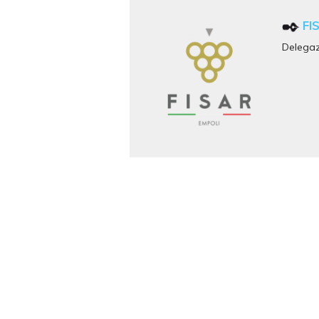
FI
Delegaz