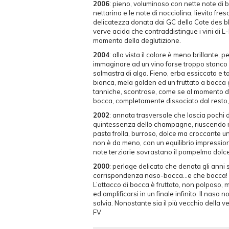
2006
: pieno, voluminoso con nette note di 
nettarina e le note di nocciolina, lievito fr
delicatezza donata dai GC della Cote des bla
verve acida che contraddistingue i vini di L-
momento della deglutizione.
2004
: alla vista il colore è meno brillante
immaginare ad un vino forse troppo stanco in
salmastra di alga. Fieno, erba essiccata e 
bianca, mela golden ed un fruttato a bacca 
tanniche, scontrose, come se al momento de
bocca, completamente dissociato dal resto, ce
2002
: annata trasversale che lascia pochi du
quintessenza dello champagne, riuscendo nella
pasta frolla, burroso, dolce ma croccante u
non è da meno, con un equilibrio impression
note terziarie sovrastano il pompelmo dolce
2000
: perlage delicato che denota gli anni s
corrispondenza naso-bocca…e che bocca! Espre
L’attacco di bocca è fruttato, non polposo, m
ed amplificarsi in un finale infinito. Il nas
salvia. Nonostante sia il più vecchio della
FV