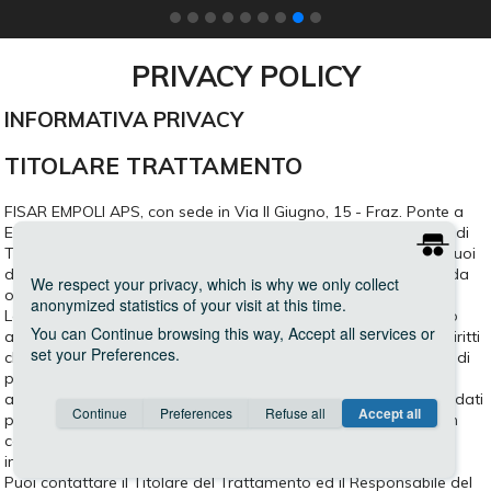
PRIVACY POLICY
INFORMATIVA PRIVACY
TITOLARE TRATTAMENTO
FISAR EMPOLI APS, con sede in Via II Giugno, 15 - Fraz. Ponte a
Elsa - 50053 Empoli (di seguito anche Delegazione) in qualità di
Titolare del trattamento, si preoccupa della riservatezza dei Tuoi
dati personali e di garantire ad essi la protezione necessaria da
We respect your privacy
, which is why we only collect
ogni evento che possa metterli a rischio di violazione.
anonymized statistics of your visit at this time.
La Delegazione mette in pratica policy e prassi con riferimento
You can
Continue
browsing this way,
Accept all
services or
alla raccolta e all’utilizzo dei dati personali e all’esercizio dei diritti
set your
Preferences
.
che Ti sono riconosciuti dalla normativa applicabile in materia di
protezione dei dati personali. La Delegazione ha cura di
aggiornare le policy e le prassi adottate per la protezione dei dati
Consent cookie
learn more
Continue
Preferences
Refuse all
Accept all
personali ogni volta che ciò si renda necessario e comunque in
Save
Anonymous
Invisible
caso di modifiche normative ed organizzative che possano
incidere sui trattamenti dei Tuoi dati personali.
Google Analytics
about
Puoi contattare il Titolare del Trattamento ed il Responsabile del