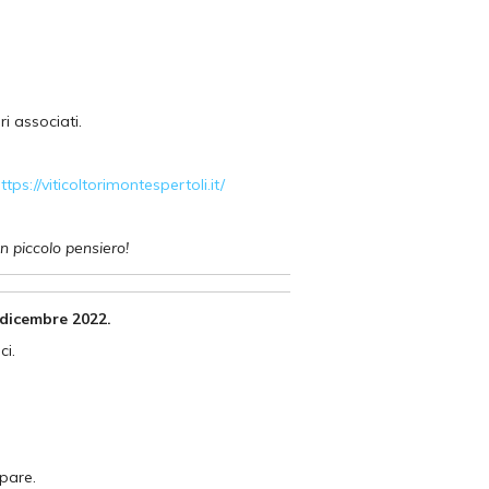
i associati.
ttps://viticoltorimontespertoli.it/
n piccolo pensiero!
 dicembre 2022.
ci.
ipare.