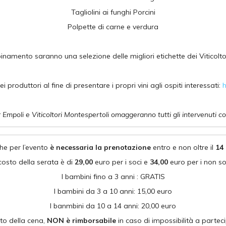
Tagliolini ai funghi Porcini
Polpette di carne e verdura
bbinamento saranno una selezione delle migliori etichette dei Viticoltor
 produttori al fine di presentare i propri vini agli ospiti interessati:
h
r Empoli e Viticoltori Montespertoli omaggeranno tutti gli intervenuti co
he per l’evento
è necessaria la prenotazione
entro e non oltre il
14
 costo della serata è di
29,00
euro per i soci e
34,00
euro per i non so
I bambini fino a 3 anni : GRATIS
I bambini da 3 a 10 anni: 15,00 euro
I banmbini da 10 a 14 anni: 20,00 euro
sto della cena,
NON è rimborsabile
in caso di impossibilità a partec