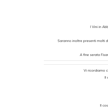
I Vini in A
Saranno inoltre presenti molti dei
A fine serata Fisa
Vi ricordiamo c
Il
Il co