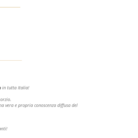
n
in tutta Italia!
orzio.
 una vera e propria conoscenza diffusa del
nti!