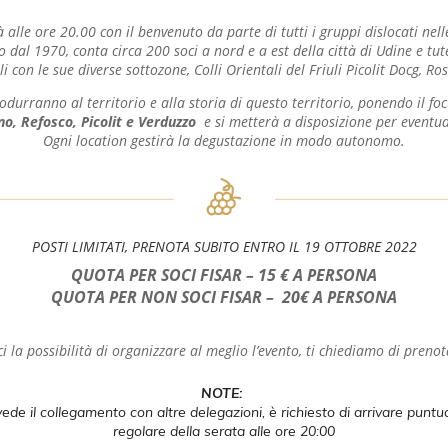
à alle ore 20.00 con il benvenuto da parte di tutti i gruppi dislocati nell
tivo dal 1970, conta circa 200 soci a nord e a est della città di Udine e t
li con le sue diverse sottozone, Colli Orientali del Friuli Picolit Docg,
odurranno al territorio e alla storia di questo territorio, ponendo il foc
no, Refosco, Picolit e Verduzzo
e si metterà a disposizione per eventu
Ogni location gestirà la degustazione in modo autonomo.
POSTI LIMITATI, PRENOTA SUBITO ENTRO IL 19 OTTOBRE 2022
QUOTA PER SOCI FISAR – 15 € A PERSONA
QUOTA PER NON SOCI FISAR – 20€ A PERSONA
i la possibilità di organizzare al meglio l’evento, ti chiediamo di preno
NOTE:
vede il collegamento con altre delegazioni, è richiesto di arrivare puntua
regolare della serata alle ore 20:00