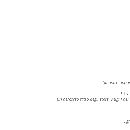
Un unico appun
E i v
Un percorso fatto degli stessi vitigni pe
Ogn