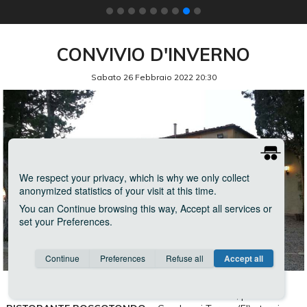
CONVIVIO D'INVERNO
Sabato 26 Febbraio 2022 20:30
We respect your privacy
, which is why we only collect
anonymized statistics of your visit at this time.
You can
Continue
browsing this way,
Accept all
services or
set your
Preferences
.
Consent cookie
learn more
Continue
Preferences
Refuse all
Accept all
Save
Anonymous
Invisible
E dopo quasi 2 anni dalla consegna degli ultimi diplomi,
finalmente
SABATO 26 FEBBRAIO ORE 20.30
, presso il
Google Analytics
about